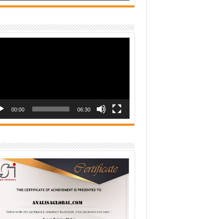
o
er
00:00
06:30