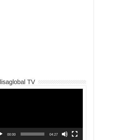
lisaglobal TV
o
er
00:00
04:27