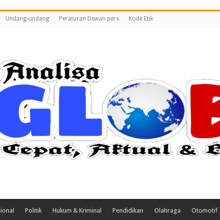
Undang-undang
Peraturan Dewan pers
Kode Etik
ional
Politik
Hukum & Kriminal
Pendidikan
Olahraga
Otomotif