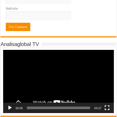
Website
Analisaglobal TV
Video
Player
00:00
04:27