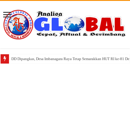
DD Dipangkas, Desa Imbanagara Raya Tetap Semarakkan HUT RI ke-81 D