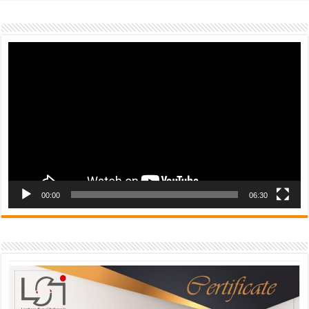
Video
Player
00:00
06:30