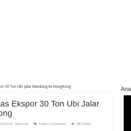
por 30 Ton Ubi Jalar Bandung ke HongKong
Ana
Vide
as Ekspor 30 Ton Ubi Jalar
Play
ong
Ekonomi
,
Nasional
Leave a comment
685 Views