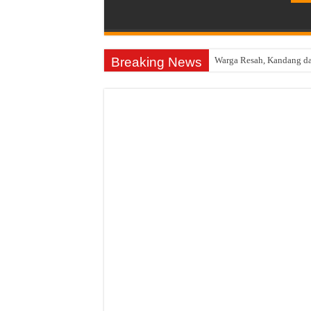
Breaking News
Warga Resah, Kandang d
Konsolidasi Kader, DPC 