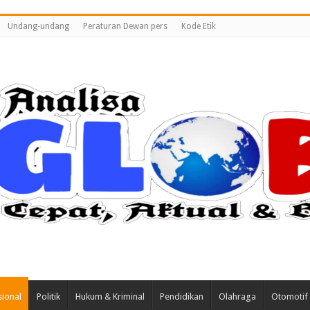
Undang-undang
Peraturan Dewan pers
Kode Etik
ional
Politik
Hukum & Kriminal
Pendidikan
Olahraga
Otomotif