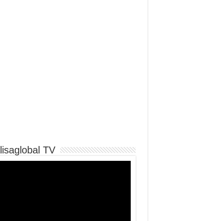
lisaglobal TV
o
er