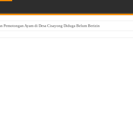
an Pemotongan Ayam di Desa Cisayong Diduga Belum Berizin
PKB Kabupaten Tasikmalaya Gelar Pra Musran se-Dapil 2