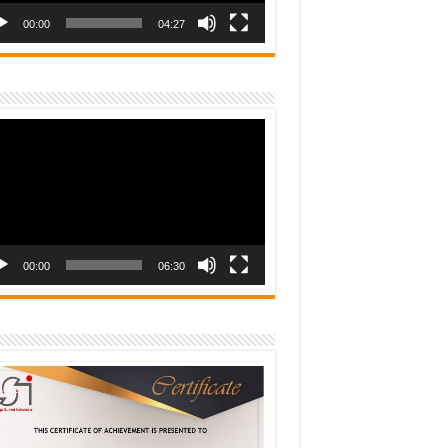
00:00
04:27
o
er
00:00
06:30