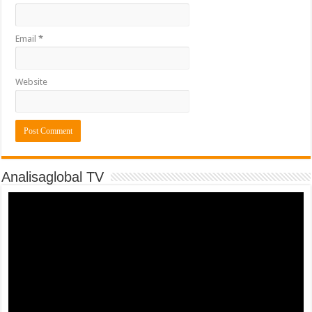
Email
*
Website
Analisaglobal TV
Video
Player