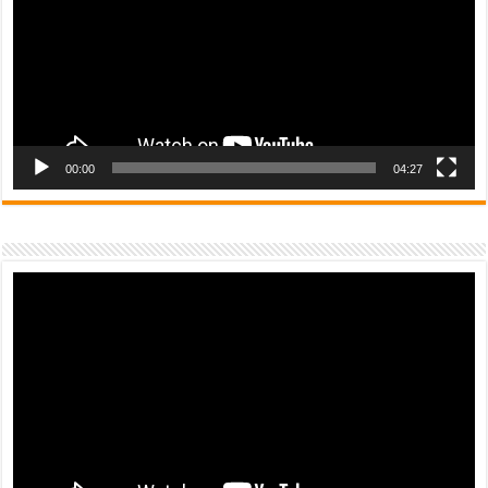
00:00
04:27
Video
Player