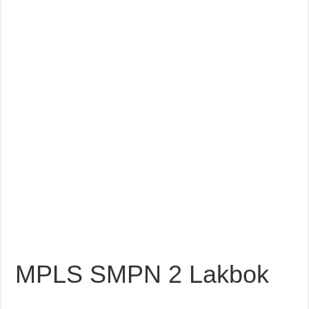
o
p
m
k
MPLS SMPN 2 Lakbok