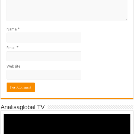
Name
*
Email
*
Website
Analisaglobal TV
Video
Player