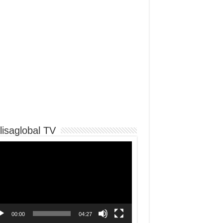
lisaglobal TV
o
er
00:00
04:27