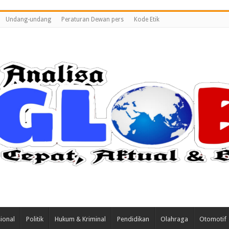
Undang-undang
Peraturan Dewan pers
Kode Etik
ional
Politik
Hukum & Kriminal
Pendidikan
Olahraga
Otomotif