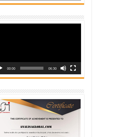
o
er
00:00
06:30