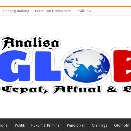
Undang-undang
Peraturan Dewan pers
Kode Etik
ional
Politik
Hukum & Kriminal
Pendidikan
Olahraga
Otomotif