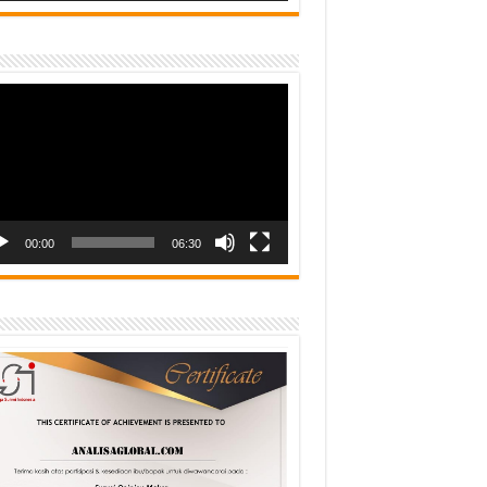
o
er
00:00
06:30