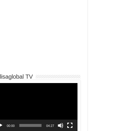
lisaglobal TV
o
er
00:00
04:27