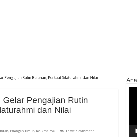
r Pengajian Rutin Bulanan, Perkuat Silaturahmi dan Nilai
Ana
Vide
Play
 Gelar Pengajian Rutin
laturahmi dan Nilai
intah
,
Priangan Timur
,
Tasikmalaya
Leave a comment