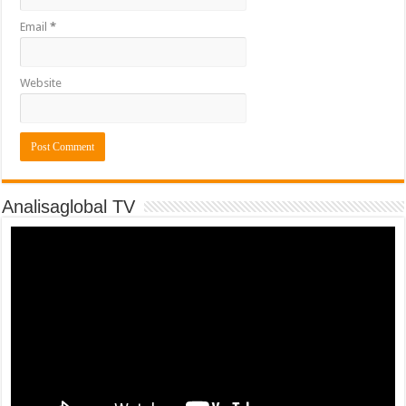
Email
*
Website
Analisaglobal TV
Video
Player