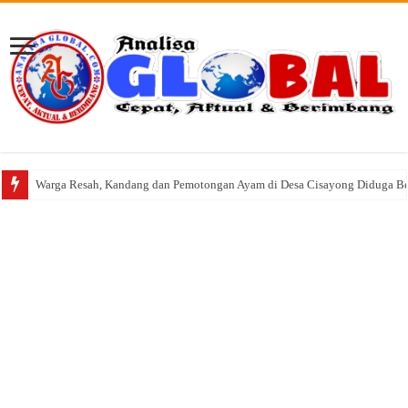
Warga Resah, Kandang dan Pemotongan Ayam di Desa Cisayong Diduga Be