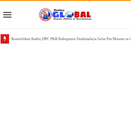
Konsolidasi Kader, DPC PKB Kabupaten Tasikmalaya Gelar Pra Musran se-