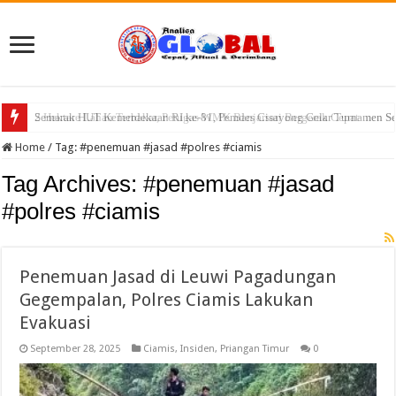
Semarak HUT Kemerdekaan RI ke-81, Pemdes Cisayong Gelar Turnamen S
Home
/
Tag:
#penemuan #jasad #polres #ciamis
Tag Archives:
#penemuan #jasad
#polres #ciamis
Penemuan Jasad di Leuwi Pagadungan
Gegempalan, Polres Ciamis Lakukan
Evakuasi
September 28, 2025
Ciamis
,
Insiden
,
Priangan Timur
0