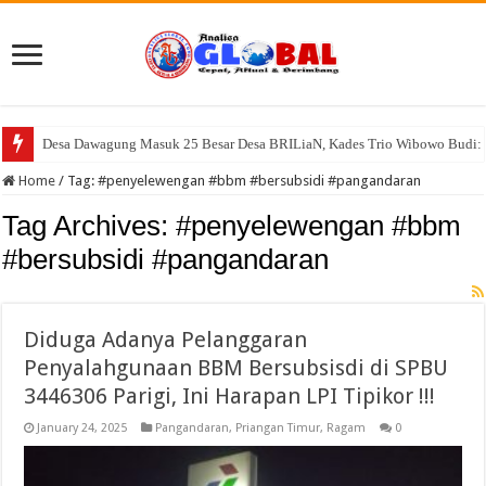
Desa Dawagung Masuk 25 Besar Desa BRILiaN, Kades Trio Wibowo Budi: 
Warga Resah, Kandang dan Pemotongan Ayam di Desa Cisayong Diduga Be
Home
/
Tag:
#penyelewengan #bbm #bersubsidi #pangandaran
Tag Archives:
#penyelewengan #bbm
#bersubsidi #pangandaran
Diduga Adanya Pelanggaran
Penyalahgunaan BBM Bersubsisdi di SPBU
3446306 Parigi, Ini Harapan LPI Tipikor !!!
January 24, 2025
Pangandaran
,
Priangan Timur
,
Ragam
0