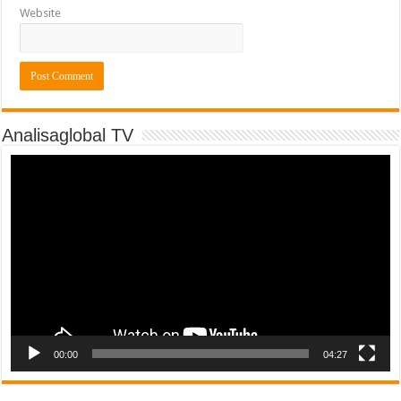
Website
Analisaglobal TV
Video
Player
00:00
04:27