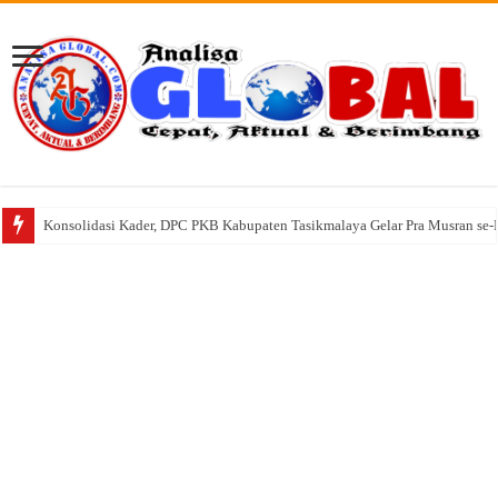
Konsolidasi Kader, DPC PKB Kabupaten Tasikmalaya Gelar Pra Musran se-