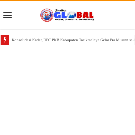
Konsolidasi Kader, DPC PKB Kabupaten Tasikmalaya Gelar Pra Musran se-