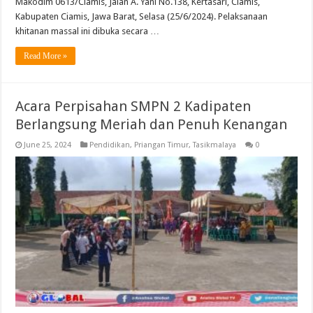
Makodim 0613/Ciamis, Jalan A. Yani No.138, Kertasari, Ciamis,
Kabupaten Ciamis, Jawa Barat, Selasa (25/6/2024). Pelaksanaan
khitanan massal ini dibuka secara …
Read More »
Acara Perpisahan SMPN 2 Kadipaten
Berlangsung Meriah dan Penuh Kenangan
June 25, 2024
Pendidikan
,
Priangan Timur
,
Tasikmalaya
0