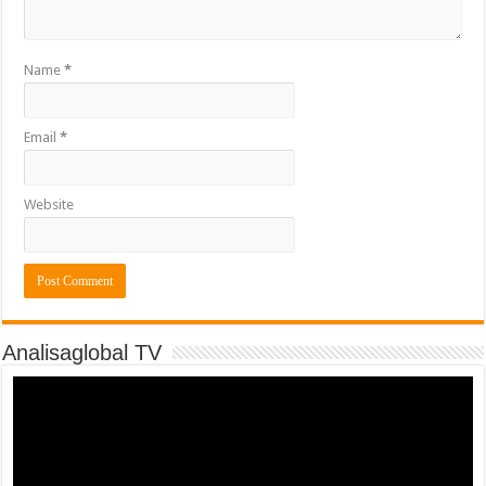
Name
*
Email
*
Website
Analisaglobal TV
Video
Player