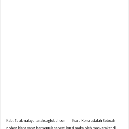
Kab. Tasikmalaya, analisaglobal.com — Kiara Korsi adalah Sebuah
pohon kiara yang berbentuk seperti kursi maka oleh masyarakat di