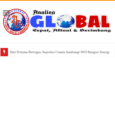
98 Peserta Ikuti Pengujian Pramuka Garuda Kwarran Cikatomas 2026