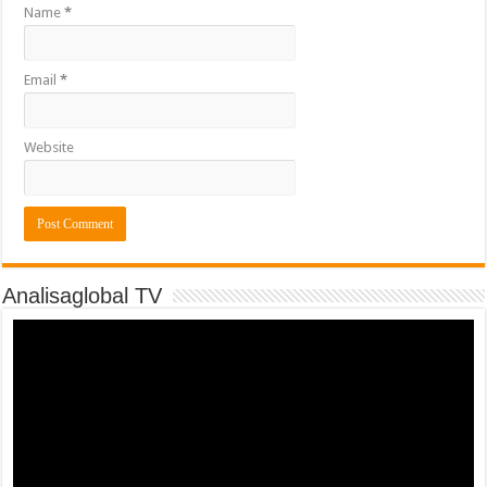
Name
*
Email
*
Website
Analisaglobal TV
Video
Player