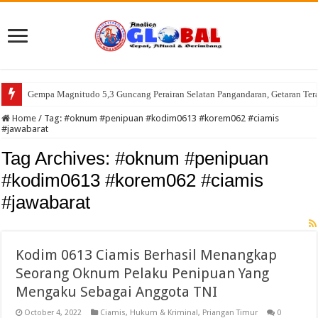
Gempa Magnitudo 5,3 Guncang Perairan Selatan Pangandaran, Getaran Ter
Home
/
Tag:
#oknum #penipuan #kodim0613 #korem062 #ciamis
#jawabarat
Tag Archives:
#oknum #penipuan
#kodim0613 #korem062 #ciamis
#jawabarat
Kodim 0613 Ciamis Berhasil Menangkap
Seorang Oknum Pelaku Penipuan Yang
Mengaku Sebagai Anggota TNI
October 4, 2022
Ciamis
,
Hukum & Kriminal
,
Priangan Timur
0