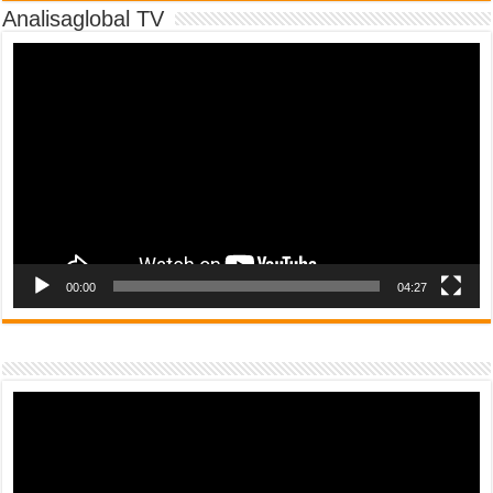
Analisaglobal TV
Video
Player
00:00
04:27
Video
Player