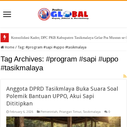
Konsolidasi Kader, DPC PKB Kabupaten Tasikmalaya Gelar Pra Musran se-
Home
/
Tag:
#program #sapi #uppo #tasikmalaya
Tag Archives:
#program #sapi #uppo
#tasikmalaya
Anggota DPRD Tasikmlaya Buka Suara Soal
Polemik Bantuan UPPO, Akui Sapi
Dititipkan
February 6, 2026
Pemerintah
,
Priangan Timur
,
Tasikmalaya
0