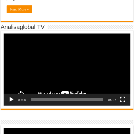
Read More »
Analisaglobal TV
Video
Player
00:00
04:27
Video