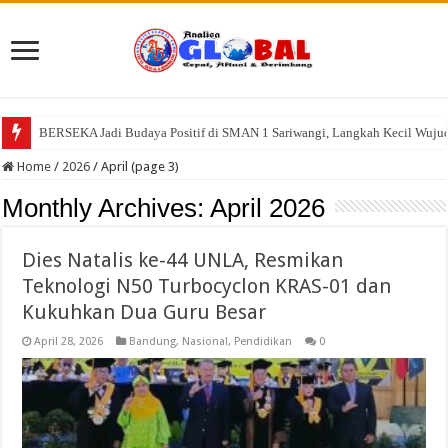
BERSEKA Jadi Budaya Positif di SMAN 1 Sariwangi, Langkah Kecil Wujud
Home
/
2026
/
April (page 3)
Monthly Archives:
April 2026
Dies Natalis ke-44 UNLA, Resmikan
Teknologi N50 Turbocyclon KRAS-01 dan
Kukuhkan Dua Guru Besar
April 28, 2026
Bandung
,
Nasional
,
Pendidikan
0