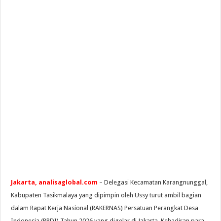
Jakarta, analisaglobal.com
– Delegasi Kecamatan Karangnunggal,
Kabupaten Tasikmalaya yang dipimpin oleh Ussy turut ambil bagian
dalam Rapat Kerja Nasional (RAKERNAS) Persatuan Perangkat Desa
Indonesia (PPDI) Tahun 2026 yang digelar di Jakarta. Kehadiran para