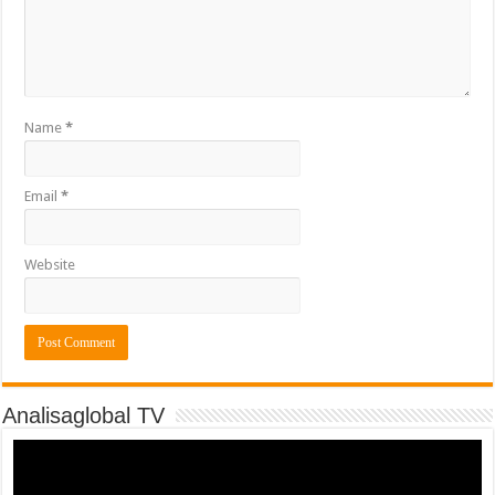
Name
*
Email
*
Website
Analisaglobal TV
Video
Player