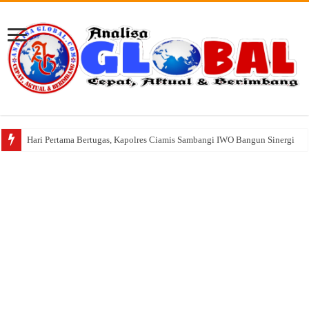
Hari Pertama Bertugas, Kapolres Ciamis Sambangi IWO Bangun Sinergi