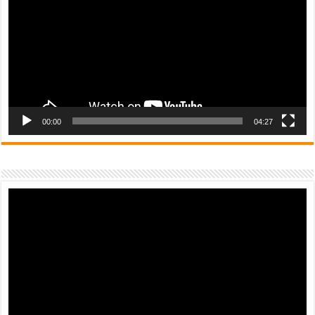
00:00
04:27
Video
Player